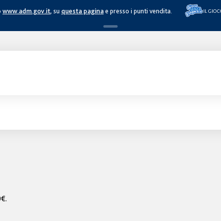
o
www.adm.gov.it
, su
questa pagina
e presso i punti vendita.
IL GIO
0€.