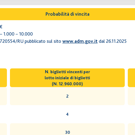
Probabilità di vincita
0€
 – 1.000 – 10.000
 0720554/RU pubblicato sul sito
dal 26.11.2025
www.adm.gov.it
N. biglietti vincenti per
lotto iniziale di biglietti
(N. 12.960.000)
2
4
30