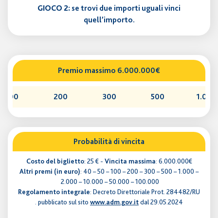
GIOCO 2:
se trovi due importi uguali vinci
quell’importo.
Premio massimo 6.000.000€
100
200
300
500
1.000
Probabilità di vincita
Costo del biglietto
: 25 € -
Vincita massima
: 6.000.000€
Altri premi (in euro)
: 40 – 50 – 100 – 200 – 300 – 500 – 1.000 –
2.000 – 10.000 – 50.000 – 100.000
Regolamento integrale
: Decreto Direttoriale Prot. 284482/RU
. pubblicato sul sito
www.adm.gov.it
dal 29.05.2024