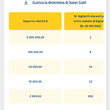
Scarica la determina di Super Gold
N. biglietti vincenti per
Importo vincita €
lotto iniziale di biglietti
(N. 20.160.000)
6.000.000,00
2
100.000,00
8
50.000,00
14
10.000,00
22
2.000,00
200