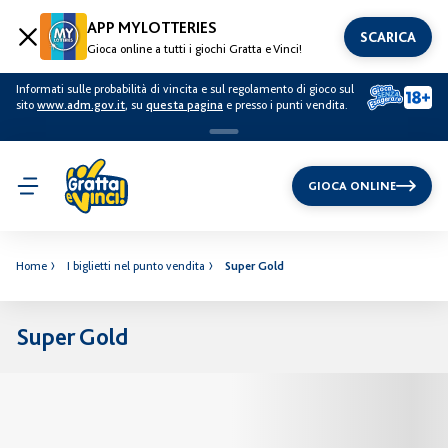
APP MYLOTTERIES
SCARICA
Gioca online a tutti i giochi Gratta e Vinci!
Informati sulle probabilità di vincita e sul regolamento di gioco sul
sito
www.adm.gov.it
, su
questa pagina
e presso i punti vendita.
GIOCA ONLINE
Home
I biglietti nel punto vendita
Super Gold
Super Gold