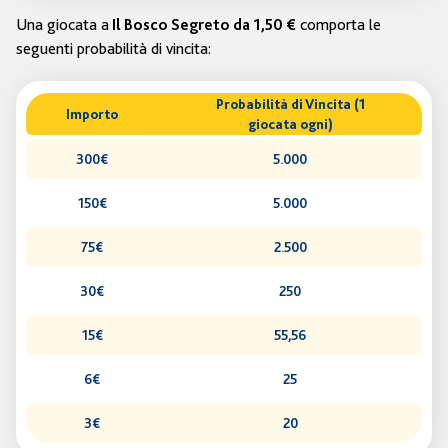
Una giocata a
comporta le
Il Bosco Segreto da 1,50 €
seguenti probabilità di vincita:
Probabilità di Vincita (1
Importo
giocata ogni)
300€
5.000
150€
5.000
75€
2.500
30€
250
15€
55,56
6€
25
3€
20