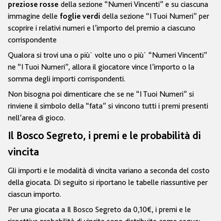
della sezione “Numeri Vincenti” e su ciascuna
preziose rosse
immagine delle
della sezione “I Tuoi Numeri” per
foglie verdi
scoprire i relativi numeri e l’importo del premio a ciascuno
corrispondente
Qualora si trovi una o più̀ volte uno o più̀ “Numeri Vincenti”
ne “I Tuoi Numeri”, allora il giocatore vince l’importo o la
somma degli importi corrispondenti.
Non bisogna poi dimenticare che se ne “I Tuoi Numeri” si
rinviene il simbolo della “fata” si vincono tutti i premi presenti
nell’area di gioco.
Il Bosco Segreto, i premi e le probabilità di
vincita
Gli importi e le modalità di vincita variano a seconda del costo
della giocata. Di seguito si riportano le tabelle riassuntive per
ciascun importo.
Per una giocata a Il Bosco Segreto da 0,10€, i premi e le