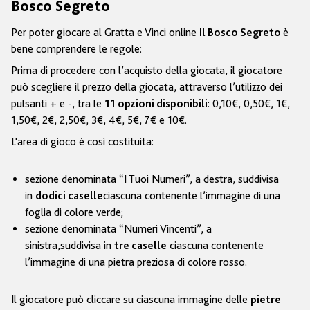
Bosco Segreto
Per poter giocare al Gratta e Vinci online
è
Il Bosco Segreto
bene comprendere le regole:
Prima di procedere con l’acquisto della giocata, il giocatore
può scegliere il prezzo della giocata, attraverso l’utilizzo dei
pulsanti + e -, tra le
: 0,10€, 0,50€, 1€,
11 opzioni disponibili
1,50€, 2€, 2,50€, 3€, 4€, 5€, 7€ e 10€.
L'area di gioco è così costituita:
sezione denominata “I Tuoi Numeri”, a destra, suddivisa
in
ciascuna contenente l’immagine di una
dodici caselle
foglia di colore verde;
sezione denominata “Numeri Vincenti”, a
sinistra,suddivisa in
ciascuna contenente
tre caselle
l’immagine di una pietra preziosa di colore rosso.
Il giocatore può cliccare su ciascuna immagine delle
pietre