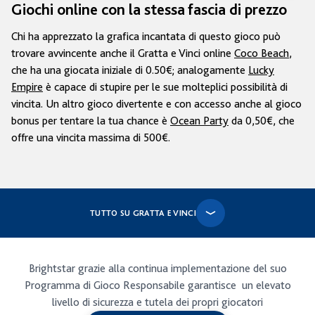
Giochi online con la stessa fascia di prezzo
Chi ha apprezzato la grafica incantata di questo gioco può
trovare avvincente anche il Gratta e Vinci online
Coco Beach
,
che ha una giocata iniziale di 0.50€; analogamente
Lucky
Empire
è capace di stupire per le sue molteplici possibilità di
vincita. Un altro gioco divertente e con accesso anche al gioco
bonus per tentare la tua chance è
Ocean Party
da 0,50€, che
offre una vincita massima di 500€.
TUTTO SU GRATTA E VINCI
Brightstar grazie alla continua implementazione del suo
Programma di Gioco Responsabile garantisce un elevato
I biglietti nel punto vendita
livello di sicurezza e tutela dei propri giocatori