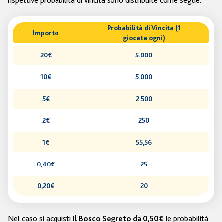
rispettive probabilità di vincita sono distribuite come segue:
Probabilità di Vincita (1
Importo
giocata ogni)
20€
5.000
10€
5.000
5€
2.500
2€
250
1€
55,56
0,40€
25
0,20€
20
Nel caso si acquisti
le probabilità
Il Bosco Segreto da 0,50€