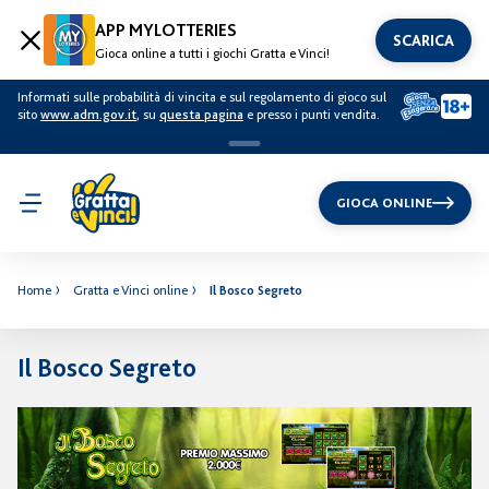
APP MYLOTTERIES
SCARICA
Gioca online a tutti i giochi Gratta e Vinci!
Informati sulle probabilità di vincita e sul regolamento di gioco sul
sito
www.adm.gov.it
, su
questa pagina
e presso i punti vendita.
GIOCA ONLINE
Home
Gratta e Vinci online
Il Bosco Segreto
Il Bosco Segreto