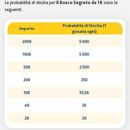
Le probabilità di vincita per
sono le
Il Bosco Segreto da 1€
seguenti:
Probabilità di Vincita (1
Importo
giocata ogni)
200€
5.000
100€
5.000
50€
2.500
20€
250
10€
55,56
4€
25
2€
20