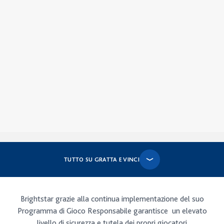
TUTTO SU GRATTA E VINCI
Brightstar grazie alla continua implementazione del suo
Programma di Gioco Responsabile garantisce un elevato
I biglietti nel punto vendita
livello di sicurezza e tutela dei propri giocatori