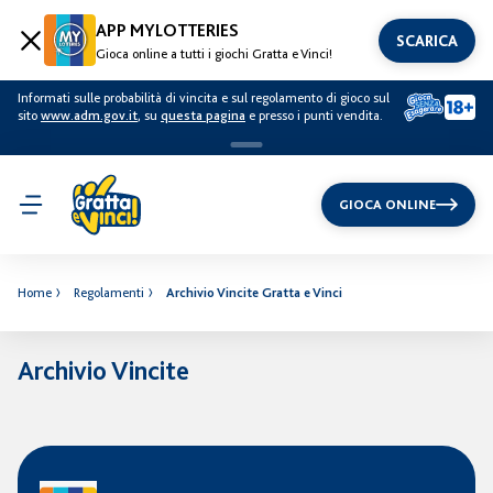
APP MYLOTTERIES
SCARICA
Gioca online a tutti i giochi Gratta e Vinci!
Informati sulle probabilità di vincita e sul regolamento di gioco sul
sito
www.adm.gov.it
, su
questa pagina
e presso i punti vendita.
GIOCA ONLINE
Home
Regolamenti
Archivio Vincite Gratta e Vinci
Archivio Vincite