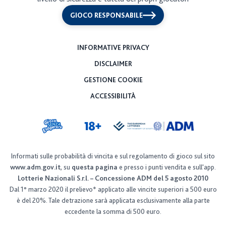
Ping Pong
GIOCO RESPONSABILE
Fortuna in Tasca
INFORMATIVE PRIVACY
Testa o Croce
DISCLAIMER
GESTIONE COOKIE
Monetine Fortunate
ACCESSIBILITÀ
New Sette e Mezzo
Miliardario New
Informati sulle probabilità di vincita e sul regolamento di gioco sul sito
Tombola Mini
www.adm.gov.it
, su
questa pagina
e presso i punti vendita e sull'app.
Lotterie Nazionali S.r.l. – Concessione ADM del 5 agosto 2010
Un'estate al mare mini
Dal 1° marzo 2020 il prelievo* applicato alle vincite superiori a 500 euro
è del 20%. Tale detrazione sarà applicata esclusivamente alla parte
Tombola Mini
eccedente la somma di 500 euro.