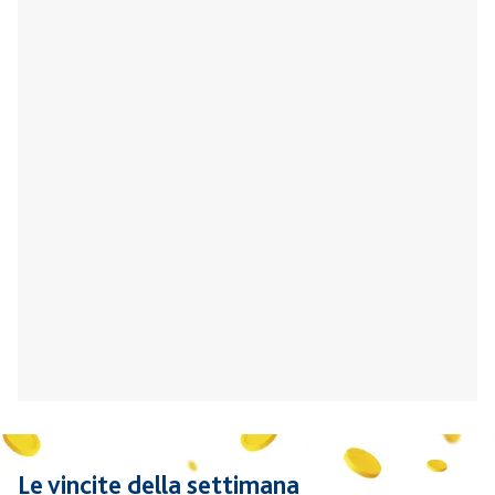
Le vincite della settimana