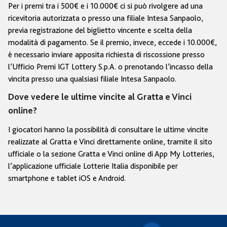
Per i premi tra i 500€ e i 10.000€ ci si può rivolgere ad una
ricevitoria autorizzata o presso una filiale Intesa Sanpaolo,
previa registrazione del biglietto vincente e scelta della
modalità di pagamento. Se il premio, invece, eccede i 10.000€,
è necessario inviare apposita richiesta di riscossione presso
l’Ufficio Premi IGT Lottery S.p.A. o prenotando l’incasso della
vincita presso una qualsiasi filiale Intesa Sanpaolo.
Dove vedere le ultime vincite al Gratta e Vinci
online?
I giocatori hanno la possibilità di consultare le ultime vincite
realizzate al Gratta e Vinci direttamente online, tramite il sito
ufficiale o la
sezione Gratta e Vinci online di App My Lotteries
,
l’applicazione ufficiale Lotterie Italia disponibile per
smartphone e tablet iOS e Android.