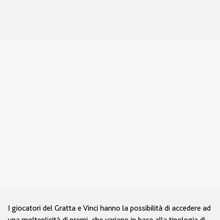
I giocatori del Gratta e Vinci hanno la possibilità di accedere ad
una molteplicità di premi, che variano in base alla tipologia di