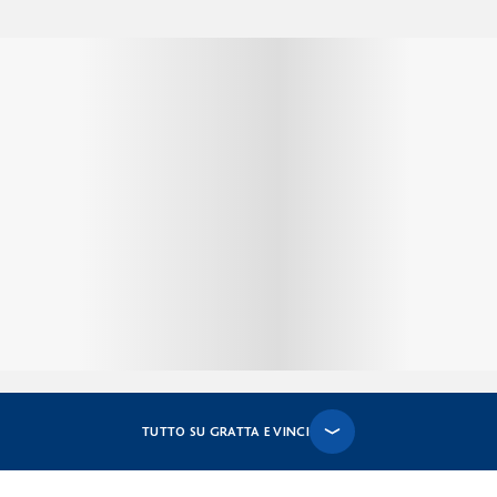
TUTTO SU GRATTA E VINCI