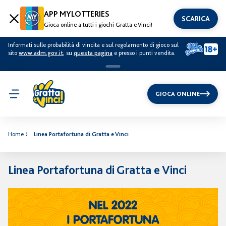
APP MYLOTTERIES
SCARICA
Gioca online a tutti i giochi Gratta e Vinci!
Informati sulle probabilità di vincita e sul regolamento di gioco sul
sito
www.adm.gov.it
, su
questa pagina
e presso i punti vendita.
GIOCA ONLINE
Home
Linea Portafortuna di Gratta e Vinci
Linea Portafortuna di Gratta e Vinci