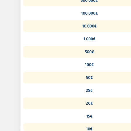
500.000€
100.000€
10.000€
1.000€
500€
100€
50€
25€
20€
15€
10€