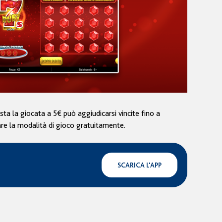
sta la giocata a 5€ può aggiudicarsi vincite fino a
are la modalità di gioco gratuitamente.
SCARICA L'APP