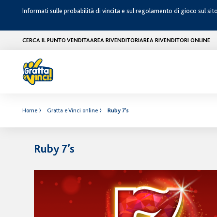
Informati sulle probabilità di vincita e sul regolamento di gioco sul sit
CERCA IL PUNTO VENDITA
AREA RIVENDITORI
AREA RIVENDITORI ONLINE
Home
Gratta e Vinci online
Ruby 7’s
Ruby 7’s