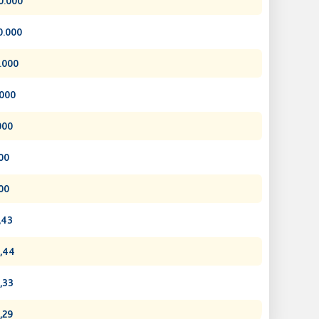
0.000
0.000
.000
.000
000
00
00
,43
,44
,33
,29