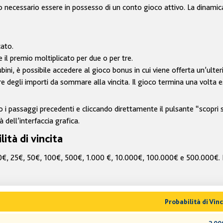
to necessario essere in possesso di un conto gioco attivo. La dinamic
cato.
e il premio moltiplicato per due o per tre.
ni, è possibile accedere al gioco bonus in cui viene offerta un’ulterio
 degli importi da sommare alla vincita. Il gioco termina una volta esau
o i passaggi precedenti e cliccando direttamente il pulsante “scopri s
 dell’interfaccia grafica.
ità di vincita
0€, 25€, 50€, 100€, 500€, 1.000 €, 10.000€, 100.000€ e 500.000€. Le 
Probabilità di Vinc