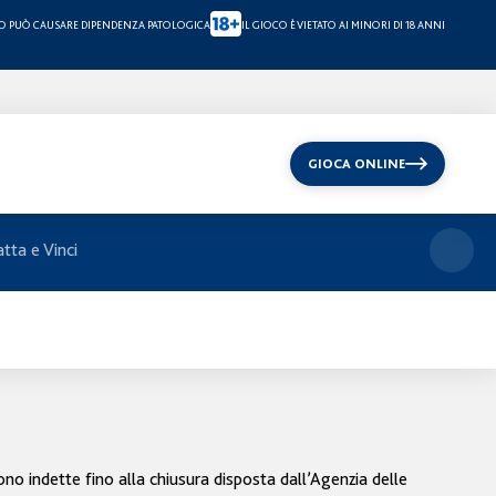
CO PUÒ CAUSARE DIPENDENZA PATOLOGICA
IL GIOCO È VIETATO AI MINORI DI 18 ANNI
GIOCA ONLINE
atta e Vinci
ono indette fino alla chiusura disposta dall’Agenzia delle