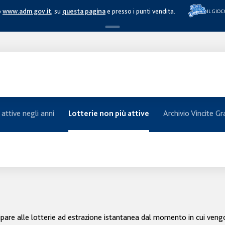
o
www.adm.gov.it
, su
questa pagina
e presso i punti vendita.
IL GIO
 attive negli anni
Archivio Vincite Gr
Lotterie non più attive
ecipare alle lotterie ad estrazione istantanea dal momento in cui veng