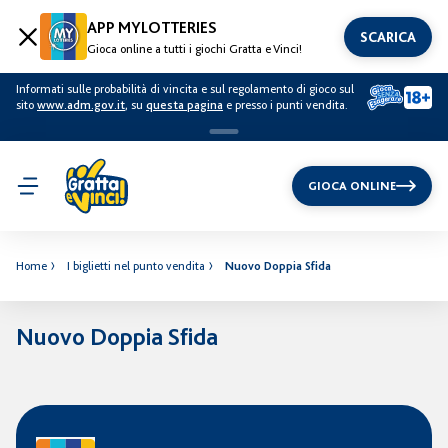
APP MYLOTTERIES
SCARICA
Gioca online a tutti i giochi Gratta e Vinci!
Informati sulle probabilità di vincita e sul regolamento di gioco sul
sito
www.adm.gov.it
, su
questa pagina
e presso i punti vendita.
GIOCA ONLINE
Home
I biglietti nel punto vendita
Nuovo Doppia Sfida
Nuovo Doppia Sfida