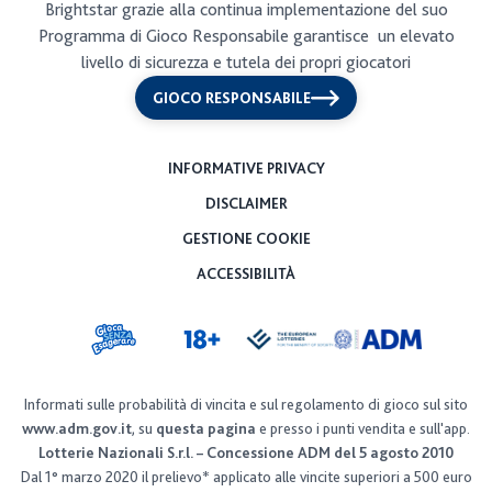
Brightstar grazie alla continua implementazione del suo
Programma di Gioco Responsabile garantisce un elevato
I biglietti nel punto vendita
livello di sicurezza e tutela dei propri giocatori
Ping Pong
GIOCO RESPONSABILE
Fortuna in Tasca
INFORMATIVE PRIVACY
Testa o Croce
DISCLAIMER
GESTIONE COOKIE
Monetine Fortunate
ACCESSIBILITÀ
New Sette e Mezzo
Miliardario New
Informati sulle probabilità di vincita e sul regolamento di gioco sul sito
Tombola Mini
www.adm.gov.it
, su
questa pagina
e presso i punti vendita e sull'app.
Lotterie Nazionali S.r.l. – Concessione ADM del 5 agosto 2010
Un'estate al mare mini
Dal 1° marzo 2020 il prelievo* applicato alle vincite superiori a 500 euro