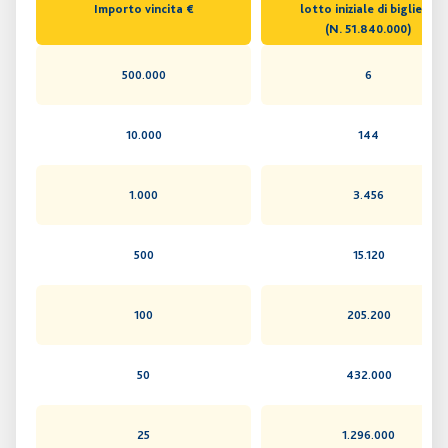
Importo vincita €
lotto iniziale di biglietti
(N. 51.840.000)
500.000
6
10.000
144
1.000
3.456
500
15.120
100
205.200
50
432.000
25
1.296.000