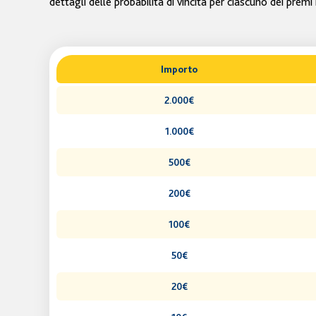
dettagli delle probabilità di vincita per ciascuno dei premi
Importo
2.000€
1.000€
500€
200€
100€
50€
20€