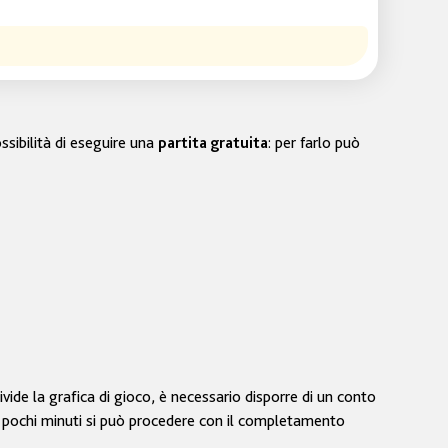
ossibilità di eseguire una
: per farlo può
partita gratuita
divide la grafica di gioco, è necessario disporre di un conto
in pochi minuti si può procedere con il completamento