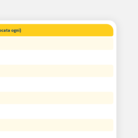
iocata ogni)