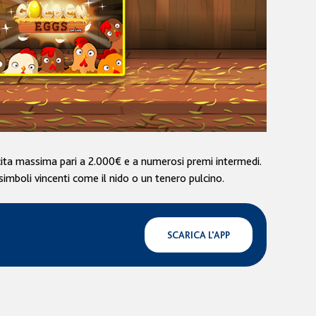
cita massima pari a 2.000€ e a numerosi premi intermedi.
simboli vincenti come il nido o un tenero pulcino.
SCARICA L'APP