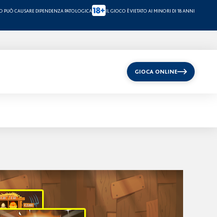
CO PUÒ CAUSARE DIPENDENZA PATOLOGICA
IL GIOCO È VIETATO AI MINORI DI 18 ANNI
GIOCA ONLINE