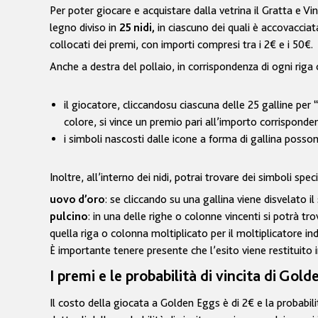
Per poter giocare e acquistare dalla vetrina il Gratta e Vi
legno diviso in
in ciascuno dei quali è accovacciat
25 nidi,
collocati dei premi, con importi compresi tra i 2€ e i 50€.
Anche a destra del pollaio, in corrispondenza di ogni riga
il giocatore, cliccandosu ciascuna delle 25 galline per
colore, si vince un premio pari all’importo corrisponde
i simboli nascosti dalle icone a forma di gallina poss
Inoltre, all’interno dei nidi, potrai trovare dei simboli speci
: se cliccando su una gallina viene disvelato 
uovo d’oro
: in una delle righe o colonne vincenti si potrà t
pulcino
quella riga o colonna moltiplicato per il moltiplicatore ind
È importante tenere presente che l’esito viene restituito 
I premi e le probabilità di vincita di Gol
Il costo della giocata a Golden Eggs è di 2€ e la probabilit