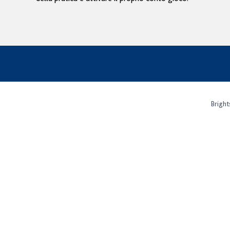
Bright
I biglietti nel
Gratta e Vinci
Regolament
punto vendita
online
Ping Pong
500 Special Linea PLUS
Pagamento Vinci
Fortuna in Tasca
Banana Colors
Tassazione Vincit
Testa o Croce
Battaglia Navale Linea
Lotterie non attiv
PLUS
anni