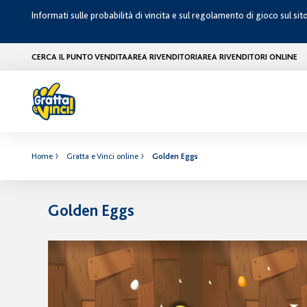
Informati sulle probabilità di vincita e sul regolamento di gioco sul sit
CERCA IL PUNTO VENDITA
AREA RIVENDITORI
AREA RIVENDITORI ONLINE
Home
Gratta e Vinci online
Golden Eggs
Golden Eggs