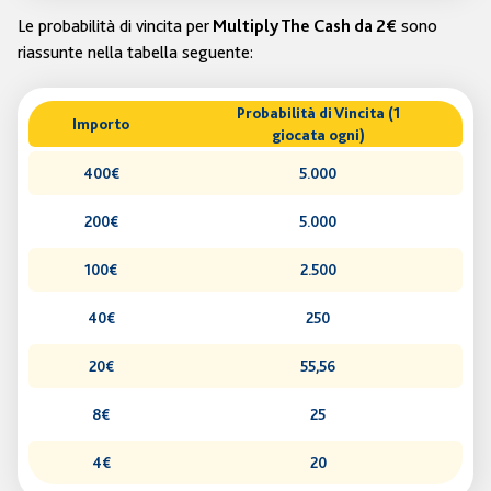
Le probabilità di vincita per
sono
Multiply The Cash da 2€
riassunte nella tabella seguente:
Probabilità di Vincita (1
Importo
giocata ogni)
400€
5.000
200€
5.000
100€
2.500
40€
250
20€
55,56
8€
25
4€
20