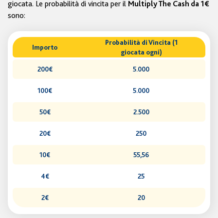
giocata. Le probabilità di vincita per il
Multiply The Cash da 1€
sono:
Probabilità di Vincita (1
Importo
giocata ogni)
200€
5.000
100€
5.000
50€
2.500
20€
250
10€
55,56
4€
25
2€
20