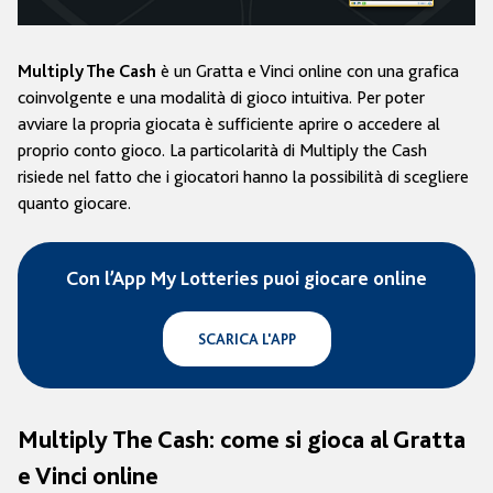
è un Gratta e Vinci online con una grafica
Multiply The Cash
coinvolgente e una modalità di gioco intuitiva. Per poter
avviare la propria giocata è sufficiente aprire o accedere al
proprio conto gioco. La particolarità di Multiply the Cash
risiede nel fatto che i giocatori hanno la possibilità di scegliere
quanto giocare.
Con l’App My Lotteries puoi giocare online
SCARICA L'APP
Multiply The Cash: come si gioca al Gratta
e Vinci online