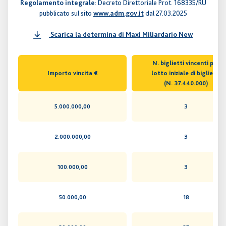
Regolamento integrale
: Decreto Direttoriale Prot. 168335/RU
pubblicato sul sito
www.adm.gov.it
dal 27.03.2025
Scarica la determina di Maxi Miliardario New
N. biglietti vincenti per
Importo vincita €
lotto iniziale di biglietti
(N. 37.440.000)
5.000.000,00
3
2.000.000,00
3
100.000,00
3
50.000,00
18