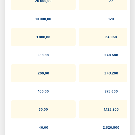
20.000,00
27
10.000,00
120
1.000,00
24.960
500,00
249.600
200,00
343.200
100,00
873.600
50,00
1.123.200
40,00
2.620.800