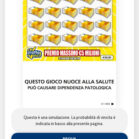
Questa è una simulazione. La probabilità di vincita è
indicata in basso alla presente pagina.