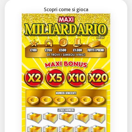
Scopri come si gioca