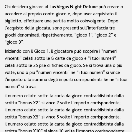
Chi desidera giocare al
può creare o
Las Vegas Night Deluxe
accedere al proprio conto gioco e, dopo aver acquistato il
biglietto, effettuare una partita molto coinvolgente. Dopo
l’acquisto della giocata, sono presenti sull’interfaccia tre
giochi denominati, rispettivamente, “gioco 1”, “gioco 2” e
“gioco 3”.
Iniziando con il Gioco 1, il giocatore può scoprire i “numeri
vincenti” celati sotto le 8 carte da gioco e “i tuoi numeri”
celati sotto le 25 pile di fiches da gioco. Se si trova una o più
volte, uno o più “numeri vincenti” ne “i tuoi numeri” si vince
l’importo o la somma degli importi corrispondenti. Se ne “i tuoi
numeri” si trova:
il numero celato sotto la carta da gioco contraddistinta dalla
scritta “bonus X2” si vince 2 volte l’importo corrispondente;
il numero celato sotto la carta da gioco contraddistinta dalla
scritta “bonus X5” si vince 5 volte l’importo corrispondente;
il numero celato sotto la carta da gioco contraddistinta dalla
scritta “bonus X10” si vince 10 volte l’importo corrispondente;