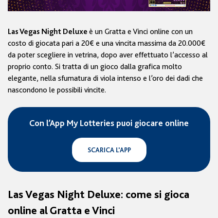
è un Gratta e Vinci online con un
Las Vegas Night Deluxe
costo di giocata pari a 20€ e una vincita massima da 20.000€
da poter scegliere in vetrina, dopo aver effettuato l’accesso al
proprio conto. Si tratta di un gioco dalla grafica molto
elegante, nella sfumatura di viola intenso e l’oro dei dadi che
nascondono le possibili vincite.
Con l’App My Lotteries puoi giocare online
SCARICA L'APP
Las Vegas Night Deluxe: come si gioca
online al Gratta e Vinci