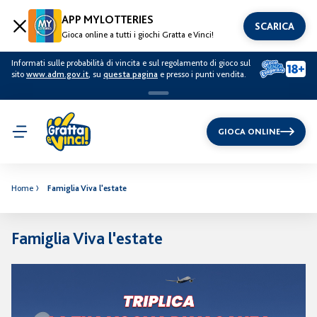
APP MYLOTTERIES
SCARICA
Gioca online a tutti i giochi Gratta e Vinci!
Informati sulle probabilità di vincita e sul regolamento di gioco sul
sito
www.adm.gov.it
, su
questa pagina
e presso i punti vendita.
GIOCA ONLINE
Home
Famiglia Viva l'estate
Famiglia Viva l'estate