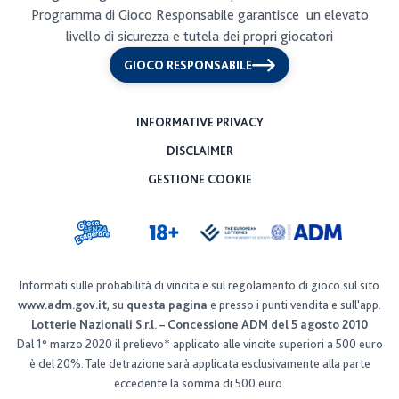
Programma di Gioco Responsabile garantisce un elevato
I biglietti nel punto vendita
livello di sicurezza e tutela dei propri giocatori
Ping Pong
GIOCO RESPONSABILE
Fortuna in Tasca
INFORMATIVE PRIVACY
Testa o Croce
DISCLAIMER
GESTIONE COOKIE
Monetine Fortunate
New Sette e Mezzo
Miliardario New
Informati sulle probabilità di vincita e sul regolamento di gioco sul sito
www.adm.gov.it
, su
questa pagina
e presso i punti vendita e sull'app.
Tombola Mini
Lotterie Nazionali S.r.l. – Concessione ADM del 5 agosto 2010
Dal 1° marzo 2020 il prelievo* applicato alle vincite superiori a 500 euro
è del 20%. Tale detrazione sarà applicata esclusivamente alla parte
Un'estate al mare mini
eccedente la somma di 500 euro.